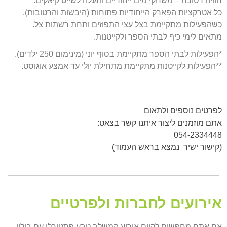
חוויה
רטובה
–
משחקי
מים
ייחודיים
ותעלה
לשייט
קיאקים
.
כל
אטרקציות
הפארק
הייחודיות
פתוחות (היבשות והרטובות)
,
כשהפעילות
מתקיימת
בצל
עצי
התפוזים
ותחת
רשתות
צל
.
מתאים
לימי
כיף לבתי הספר ולקייטנות.
*הפעילות לבתי הספר מתקיימת בסוף יוני (מינימום 250 ילדים).
**הפעילות לקייטנות מתקיימת מתחילת יולי עד אמצע אוגוסט.
לפרטים נוספים ולתאום
אתם מוזמנים ליצור איתנו קשר בצאט:
054-2334448
(קישור ישיר נמצא בראש העמוד)
אירועים לחברות ולפרטיים
אם אתם מחפשים לקיים אירוע המשלב טבע פסטורלי עם בילוי